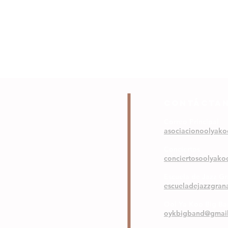
COntáctA
Correo Principal
asociacionoolyak
Conciertos
conciertosoolyak
Escuela de Jazz G
escueladejazzgra
Ool Ya Koo Big B
oykbigband@gmai