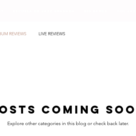
s?
Escuela de Jazz Granada
Big Bands
Ool Jaz
BUM REVIEWS
LIVE REVIEWS
osts Coming So
Explore other categories in this blog or check back later.