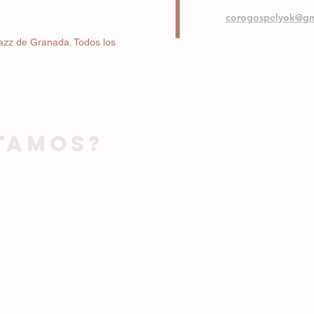
Coro Gospel
corogospelyok@gm
azz de Granada. Todos los
TAMOS?