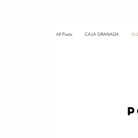
Ool Ya Koo
¿Quiénes Somo
All Posts
CAJA GRANADA
AL
P