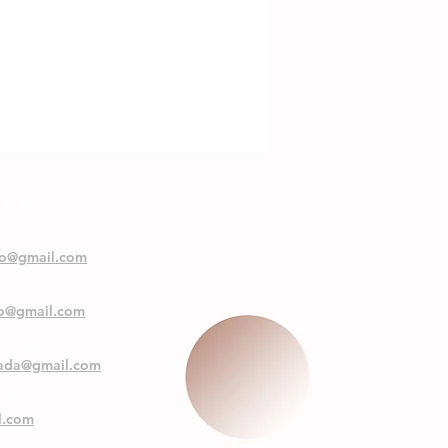
NOS
oo@gmail.com
oo@gmail.com
ranada
nada@gmail.com
and
l.com