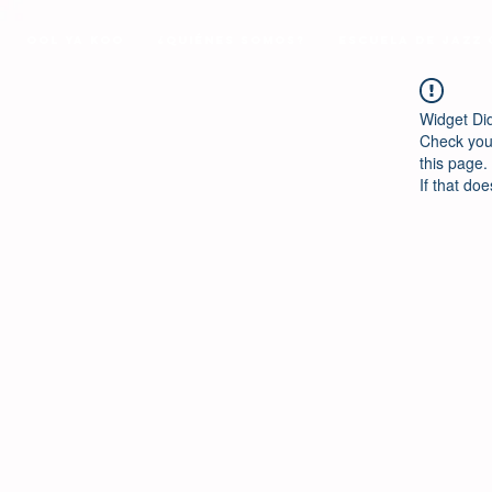
Ool Ya Koo
¿Quiénes Somos?
Escuela de Jazz
Widget Di
Check your
this page.
If that doe