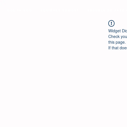
Ool Ya Koo
¿Quiénes Somos?
Escuela de Jazz
Widget Di
Check your
this page.
If that doe