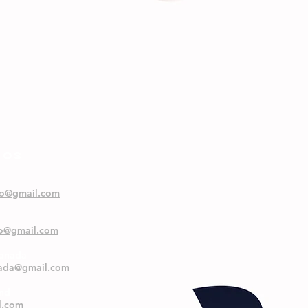
NOS
oo@gmail.com
oo@gmail.com
ranada
nada@gmail.com
and
l.com