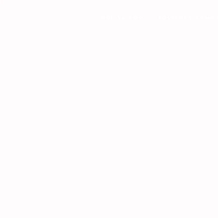
Ool Ya Koo
¿Quiénes Somo