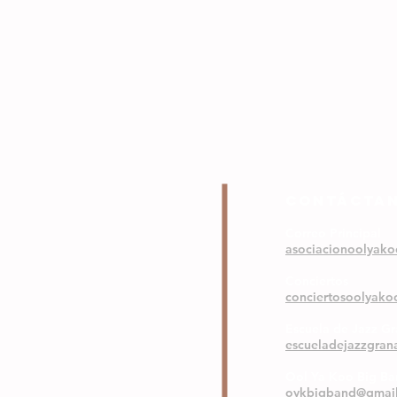
COntáctA
Correo Principal
asociacionoolyak
Conciertos
conciertosoolyak
Escuela de Jazz G
escueladejazzgra
Ool Ya Koo Big B
oykbigband@gmai