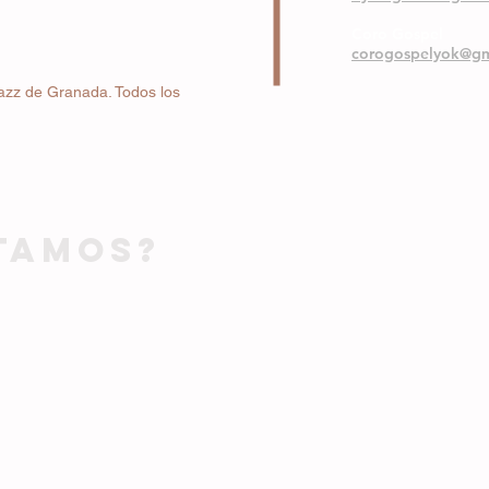
Coro Gospel
corogospelyok@gm
azz de Granada. Todos los
TAMOS?