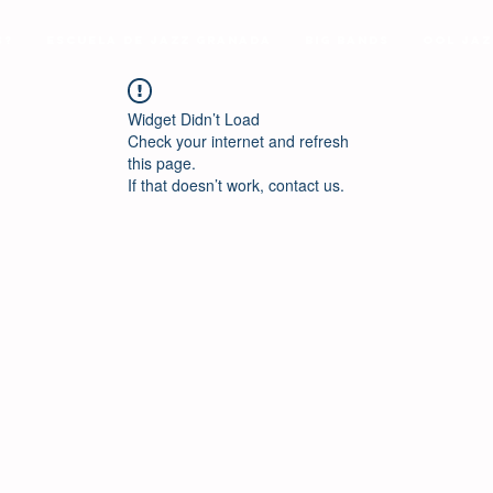
s?
Escuela de Jazz Granada
Big Bands
Ool Jaz
Widget Didn’t Load
Check your internet and refresh
this page.
If that doesn’t work, contact us.