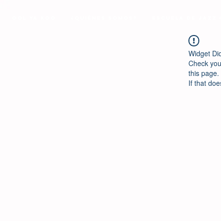
Ool Ya Koo
¿Quiénes Somos?
Escuela de Jazz
Widget Di
Check your
this page.
If that doe