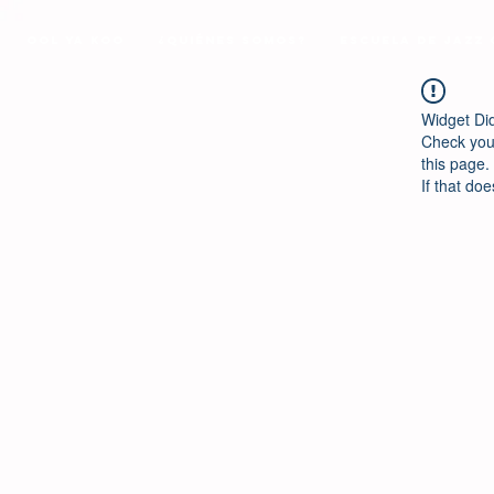
Ool Ya Koo
¿Quiénes Somos?
Escuela de Jazz
Widget Di
Check your
this page.
If that doe