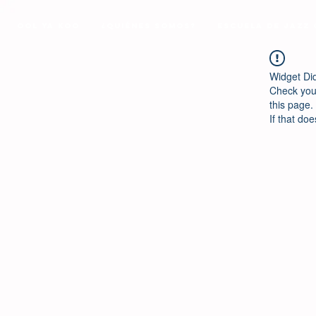
Ool Ya Koo
¿Quiénes Somos?
Escuela de Jazz
Widget Di
Check your
this page.
If that doe