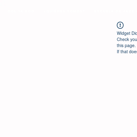
Ool Ya Koo
¿Quiénes Somos?
Escuela de Jazz
Widget Di
Check your
this page.
If that doe