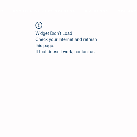
s?
Escuela de Jazz Granada
Big Bands
Ool Jaz
Widget Didn’t Load
Check your internet and refresh
this page.
If that doesn’t work, contact us.