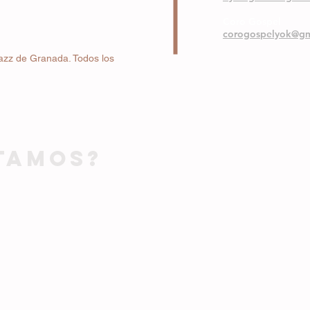
Coro Gospel
corogospelyok@gm
azz de Granada. Todos los
TAMOS?