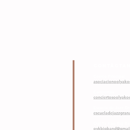
COntáctA
Correo Principal
asociacionoolyak
Conciertos
conciertosoolyak
Escuela de Jazz G
escueladejazzgra
Ool Ya Koo Big B
oykbigband@gmai