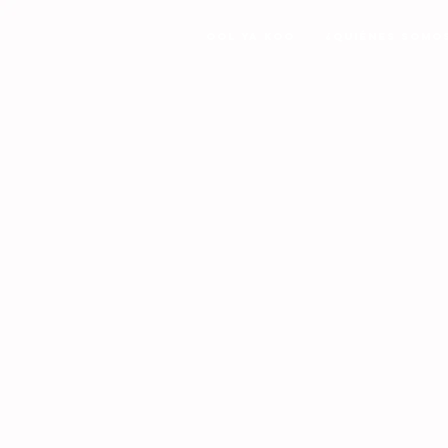
Ool Ya Koo
¿Quiénes Somo