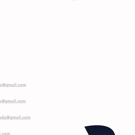
NOS
oo@gmail.com
oo@gmail.com
ranada
nada@gmail.com
and
l.com