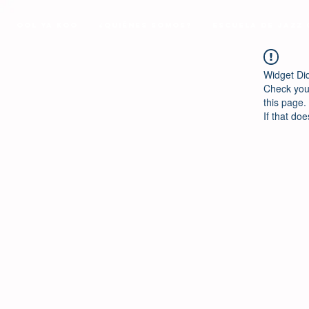
Ool Ya Koo
¿Quiénes Somos?
Escuela de Jazz
Widget Di
Check your
this page.
If that doe