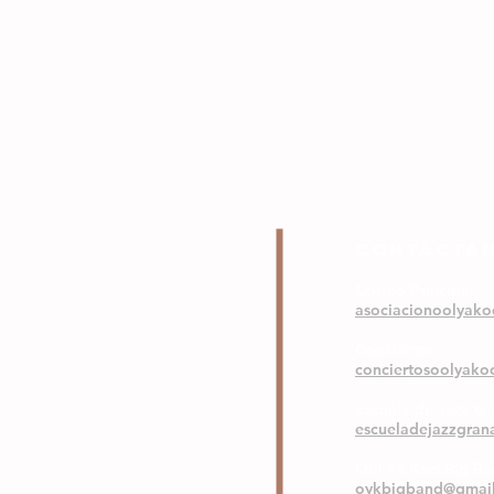
COntáctA
Correo Principal
asociacionoolyak
Conciertos
conciertosoolyak
Escuela de Jazz G
escueladejazzgra
Ool Ya Koo Big B
oykbigband@gmai