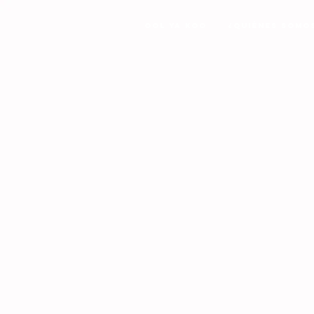
Ool Ya Koo
¿Quiénes Somo