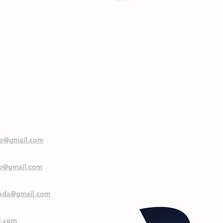
NOS
oo@gmail.com
oo@gmail.com
ranada
nada@gmail.com
and
l.com