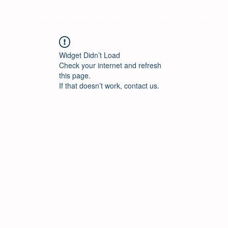
s?
Escuela de Jazz Granada
Big Bands
Ool Jaz
Widget Didn’t Load
Check your internet and refresh
this page.
If that doesn’t work, contact us.