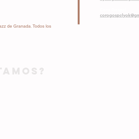
Coro Gospel
corogospelyok@gm
azz de Granada. Todos los
TAMOS?