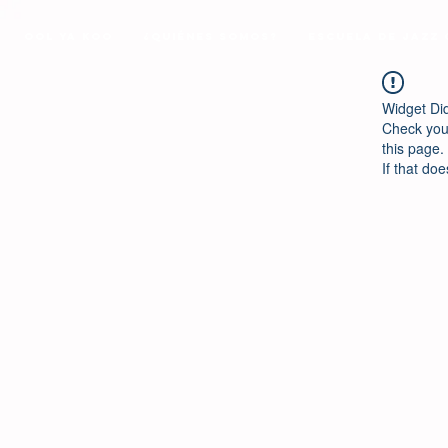
Ool Ya Koo
¿Quiénes Somos?
Escuela de Jazz
Widget Di
Check your
this page.
If that doe