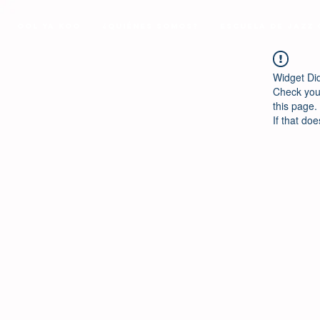
Ool Ya Koo
¿Quiénes Somos?
Escuela de Jazz
Widget Di
Check your
this page.
If that doe