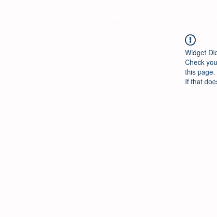
Ool Ya Koo
¿Quiénes Somos?
Escuela de Jazz
Widget Di
Check your
this page.
If that doe