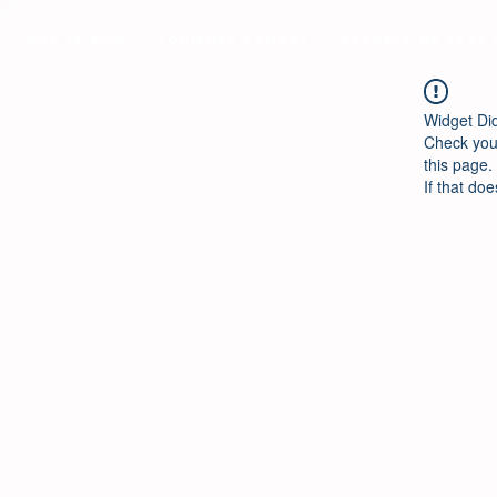
Ool Ya Koo
¿Quiénes Somos?
Escuela de Jazz
Widget Di
Check your
this page.
If that doe