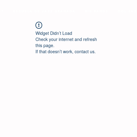
s?
Escuela de Jazz Granada
Big Bands
Ool Jaz
Widget Didn’t Load
Check your internet and refresh
this page.
If that doesn’t work, contact us.