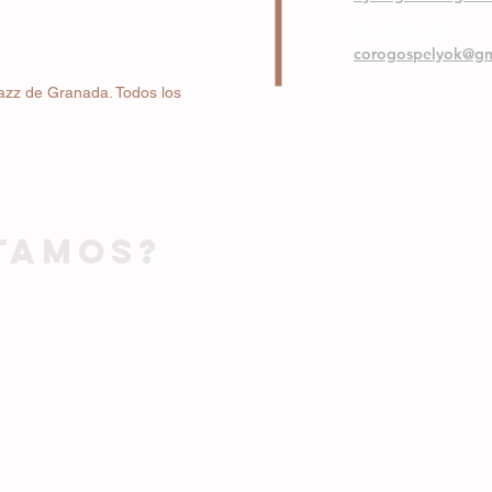
Coro Gospel
corogospelyok@gm
azz de Granada. Todos los
TAMOS?