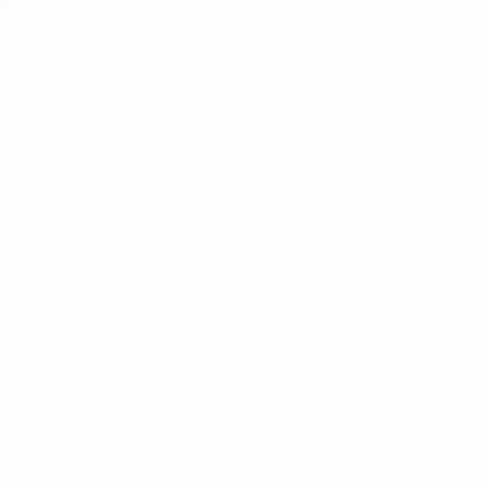
Ool Ya Koo
¿Quiénes Somo