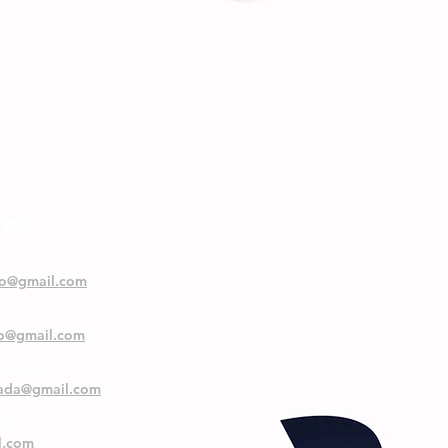
NOS
oo@gmail.com
oo@gmail.com
ranada
nada@gmail.com
and
l.com