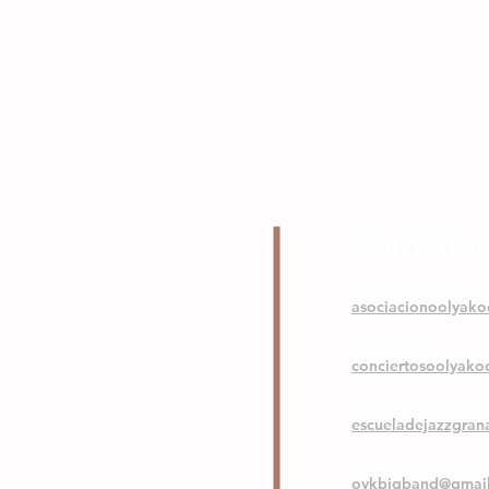
COntáctA
Correo Principal
asociacionoolyak
Conciertos
conciertosoolyak
Escuela de Jazz G
escueladejazzgra
Ool Ya Koo Big B
oykbigband@gmai