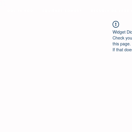
Ool Ya Koo
¿Quiénes Somos?
Escuela de Jazz
Widget Di
Check your
this page.
If that doe