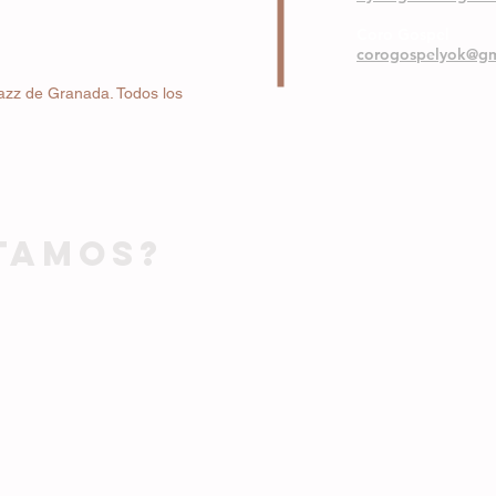
Coro Gospel
corogospelyok@gm
azz de Granada. Todos los
TAMOS?