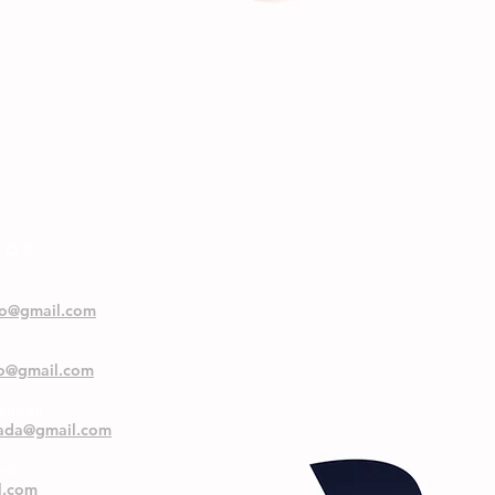
NOS
oo@gmail.com
oo@gmail.com
ranada
nada@gmail.com
and
l.com