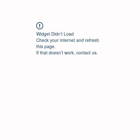
s?
Escuela de Jazz Granada
Big Bands
Ool Jaz
Widget Didn’t Load
Check your internet and refresh
this page.
If that doesn’t work, contact us.