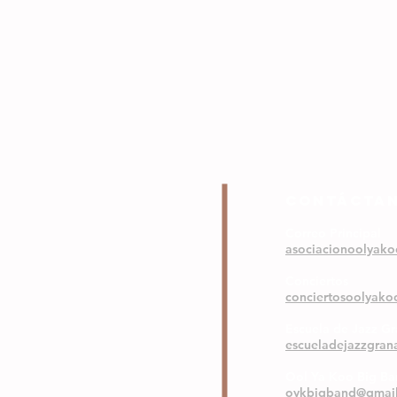
COntáctA
Correo Principal
asociacionoolyak
Conciertos
conciertosoolyak
Escuela de Jazz G
escueladejazzgra
Ool Ya Koo Big B
oykbigband@gmai