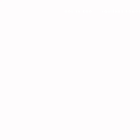
Ool Ya Koo
¿Quiénes Somo