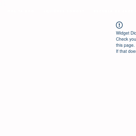
Ool Ya Koo
¿Quiénes Somos?
Escuela de Jazz
Widget Di
Check your
this page.
If that doe