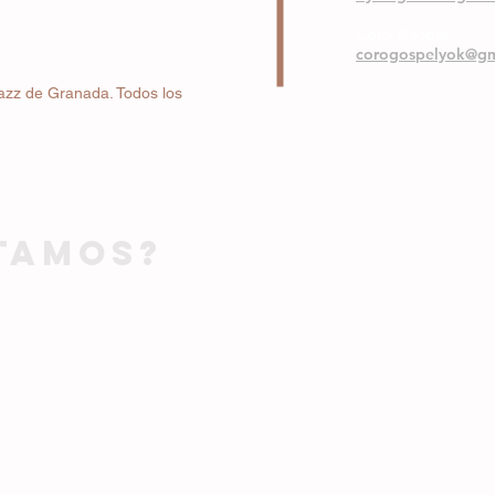
Coro Gospel
corogospelyok@gm
azz de Granada. Todos los
TAMOS?