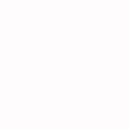
Ool Ya Koo
¿Quiénes Somo