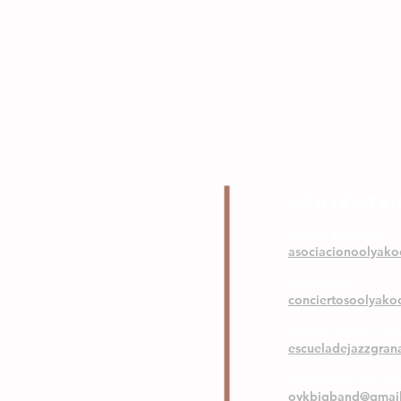
COntáctA
Correo Principal
asociacionoolyak
Conciertos
conciertosoolyak
Escuela de Jazz G
escueladejazzgra
Ool Ya Koo Big B
oykbigband@gmai