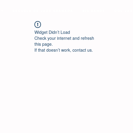
s?
Escuela de Jazz Granada
Big Bands
Ool Jaz
Widget Didn’t Load
Check your internet and refresh
this page.
If that doesn’t work, contact us.