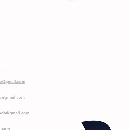
NOS
oo@gmail.com
oo@gmail.com
ranada
nada@gmail.com
and
l.com