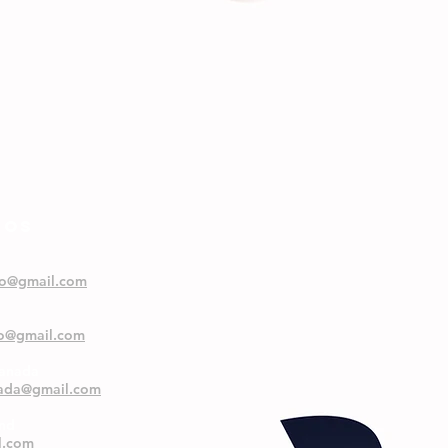
NOS
oo@gmail.com
oo@gmail.com
ranada
nada@gmail.com
and
l.com