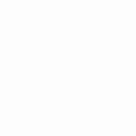
Ool Ya Koo
¿Quiénes Somo