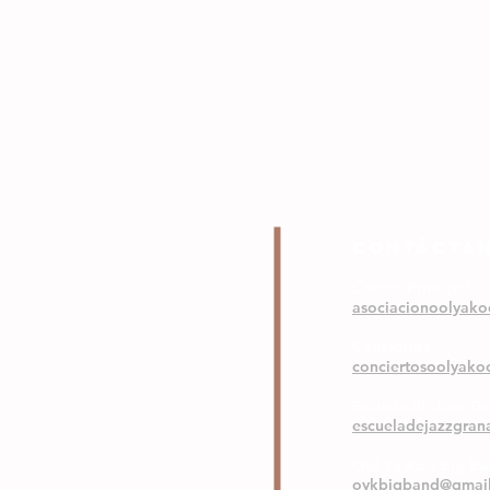
COntáctA
Correo Principal
asociacionoolyak
Conciertos
conciertosoolyak
Escuela de Jazz G
escueladejazzgra
Ool Ya Koo Big B
oykbigband@gmai