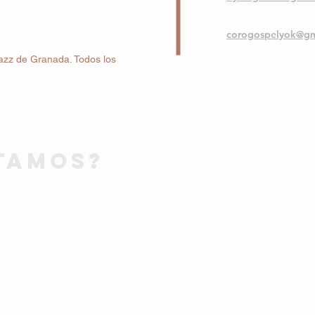
Coro Gospel
corogospelyok@gm
azz de Granada. Todos los
TAMOS?