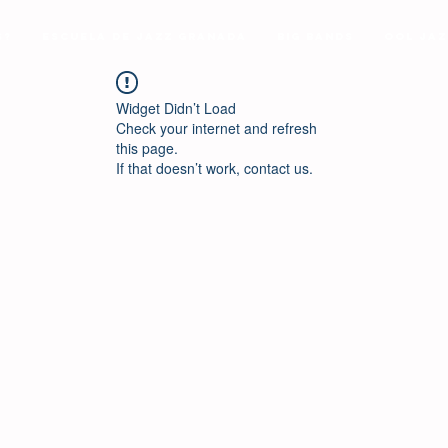
s?
Escuela de Jazz Granada
Big Bands
Ool Jaz
Widget Didn’t Load
Check your internet and refresh
this page.
If that doesn’t work, contact us.