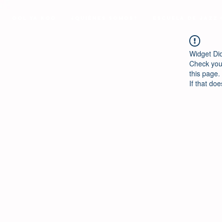
Ool Ya Koo
¿Quiénes Somos?
Escuela de Jazz
Widget Di
Check your
this page.
If that doe