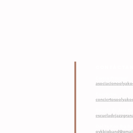
COntáctA
Correo Principal
asociacionoolyak
Conciertos
conciertosoolyak
Escuela de Jazz G
escueladejazzgra
Ool Ya Koo Big B
oykbigband@gmai