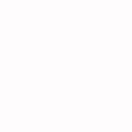
Ool Ya Koo
¿Quiénes Somo