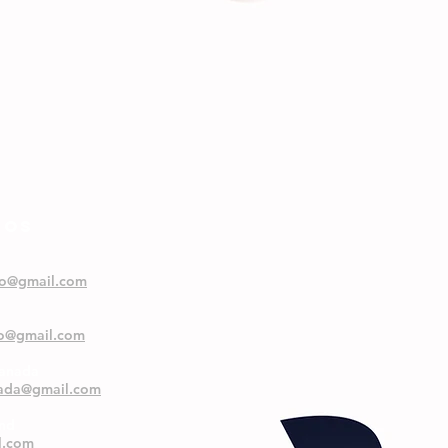
NOS
oo@gmail.com
oo@gmail.com
ranada
nada@gmail.com
and
l.com