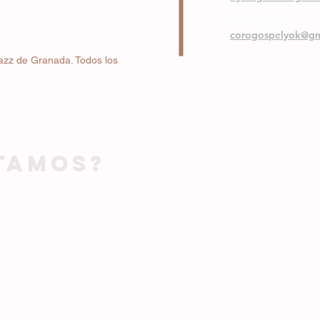
Coro Gospel
corogospelyok@gm
azz de Granada. Todos los
TAMOS?