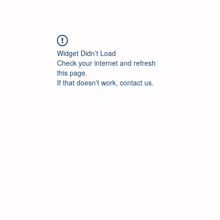
s?
Escuela de Jazz Granada
Big Bands
Ool Jaz
Widget Didn’t Load
Check your internet and refresh
this page.
If that doesn’t work, contact us.