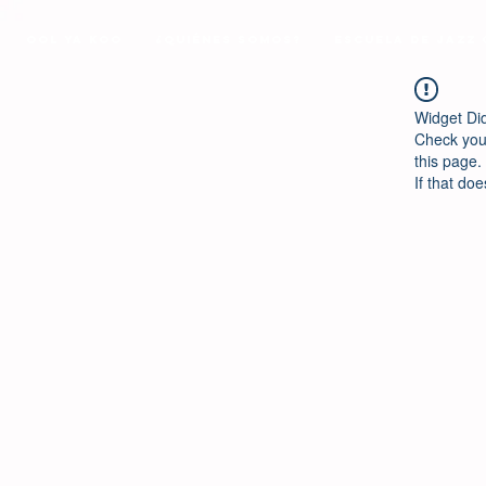
Ool Ya Koo
¿Quiénes Somos?
Escuela de Jazz
Widget Di
Check your
this page.
If that doe