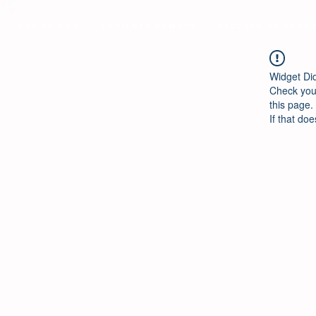
Ool Ya Koo
¿Quiénes Somos?
Escuela de Jazz
Widget Di
Check your
this page.
If that doe