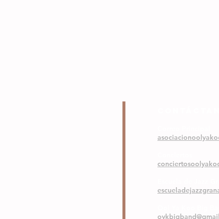
COntáctA
Correo Principal
asociacionoolyak
Conciertos
conciertosoolyak
Escuela de Jazz G
escueladejazzgra
Ool Ya Koo Big B
oykbigband@gmai