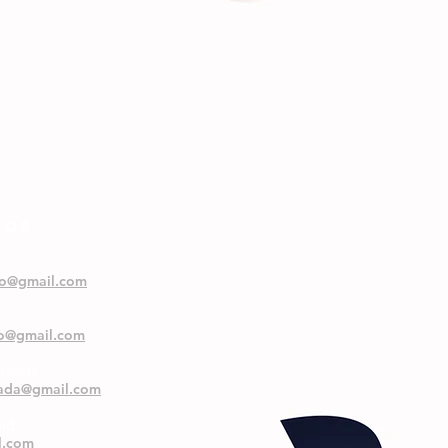
NOS
oo@gmail.com
oo@gmail.com
ranada
nada@gmail.com
and
l.com