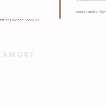
Coro Gospel
corogospelyok@gm
azz de Granada. Todos los
TAMOS?