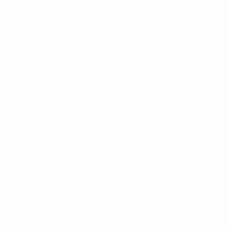
Ool Ya Koo
¿Quiénes Somo