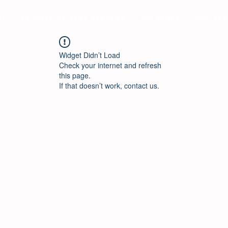
s?
Escuela de Jazz Granada
Big Bands
Ool Jaz
Widget Didn’t Load
Check your internet and refresh
this page.
If that doesn’t work, contact us.