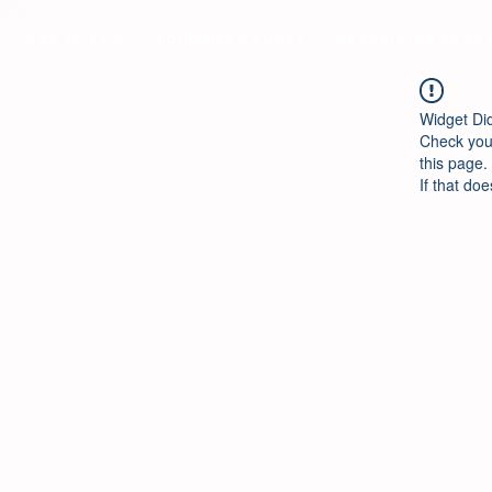
Ool Ya Koo
¿Quiénes Somos?
Escuela de Jazz
Widget Di
Check your
this page.
If that doe