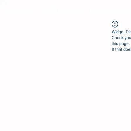
Ool Ya Koo
¿Quiénes Somos?
Escuela de Jazz
Widget Di
Check your
this page.
If that doe