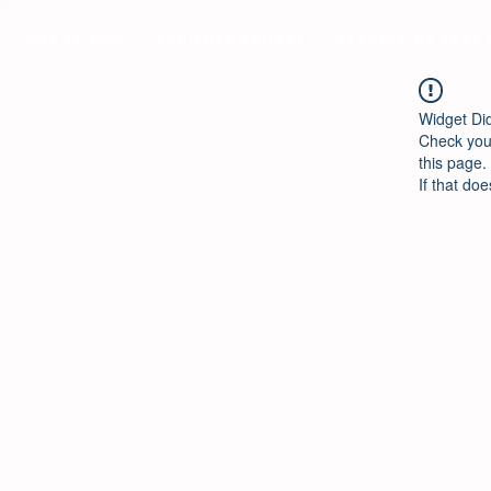
Ool Ya Koo
¿Quiénes Somos?
Escuela de Jazz
Widget Di
Check your
this page.
If that doe